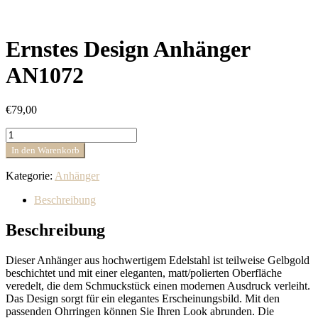
Ernstes Design Anhänger
AN1072
€
79,00
Ernstes
Design
In den Warenkorb
Anhänger
AN1072
Kategorie:
Anhänger
Menge
Beschreibung
Beschreibung
Dieser Anhänger aus hochwertigem Edelstahl ist teilweise Gelbgold
beschichtet und mit einer eleganten, matt/polierten Oberfläche
veredelt, die dem Schmuckstück einen modernen Ausdruck verleiht.
Das Design sorgt für ein elegantes Erscheinungsbild. Mit den
passenden Ohrringen können Sie Ihren Look abrunden. Die