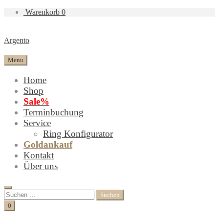
Warenkorb
0
Argento
Menu
Home
Shop
Sale%
Terminbuchung
Service
Ring Konfigurator
Goldankauf
Kontakt
Über uns
Search
Suchen
nach:
Cart
0