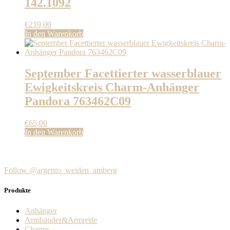
142.1092
€
219,00
In den Warenkorb
September Facettierter wasserblauer
Ewigkeitskreis Charm-Anhänger
Pandora 763462C09
€
65,00
In den Warenkorb
Follow @argento_weiden_amberg
Produkte
Anhänger
Armbänder&Armreife
Charms