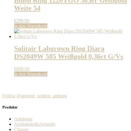
Blush Ring 1220YGO 585er Gelbgold
Weite 54
€
299,00
In den Warenkorb
Solitair Labgrown Ring Diara
DS2049W 585 Weißgold 0,36ct G/Vs
€
899,00
In den Warenkorb
Follow @argento_weiden_amberg
Produkte
Anhänger
Armbänder&Armreife
Charms