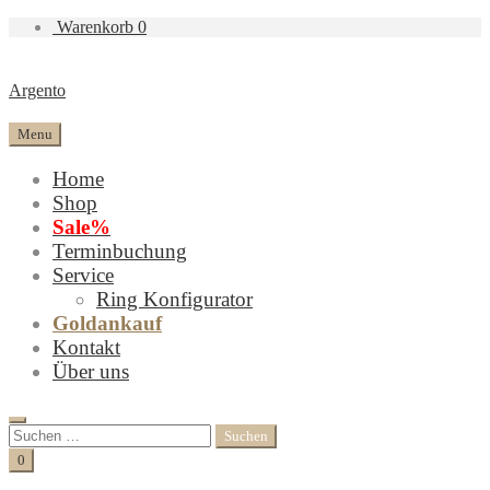
Warenkorb
0
Argento
Menu
Home
Shop
Sale%
Terminbuchung
Service
Ring Konfigurator
Goldankauf
Kontakt
Über uns
Search
Suchen
nach:
Cart
0