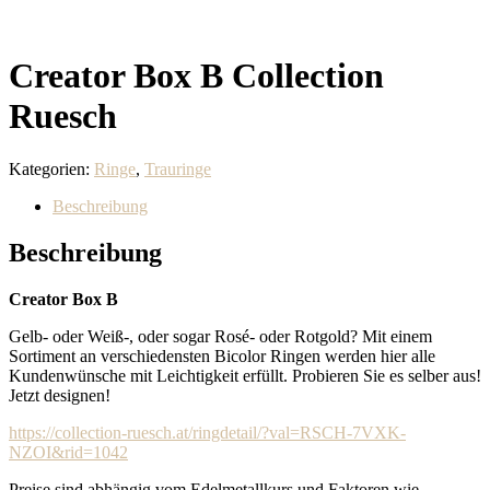
Creator Box B Collection
Ruesch
Kategorien:
Ringe
,
Trauringe
Beschreibung
Beschreibung
Creator Box B
Gelb- oder Weiß-, oder sogar Rosé- oder Rotgold? Mit einem
Sortiment an verschiedensten Bicolor Ringen werden hier alle
Kundenwünsche mit Leichtigkeit erfüllt. Probieren Sie es selber aus!
Jetzt designen!
https://collection-ruesch.at/ringdetail/?val=RSCH-7VXK-
NZOI&rid=1042
Preise sind abhängig vom Edelmetallkurs und Faktoren wie