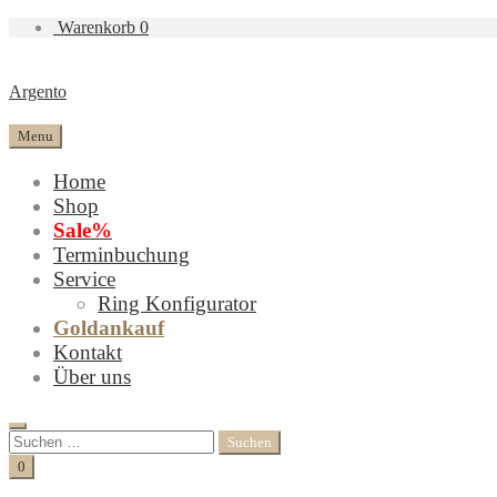
Warenkorb
0
Argento
Menu
Home
Shop
Sale%
Terminbuchung
Service
Ring Konfigurator
Goldankauf
Kontakt
Über uns
Search
Suchen
nach:
Cart
0