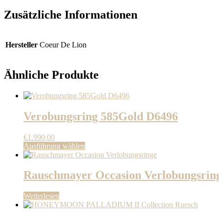
Zusätzliche Informationen
Hersteller
Coeur De Lion
Ähnliche Produkte
Verobungsring 585Gold D6496
€
1.990,00
Dieses
Ausführung wählen
Produkt
weist
mehrere
Rauschmayer Occasion Verlobungsrin
Varianten
auf.
Weiterlesen
Die
Optionen
können