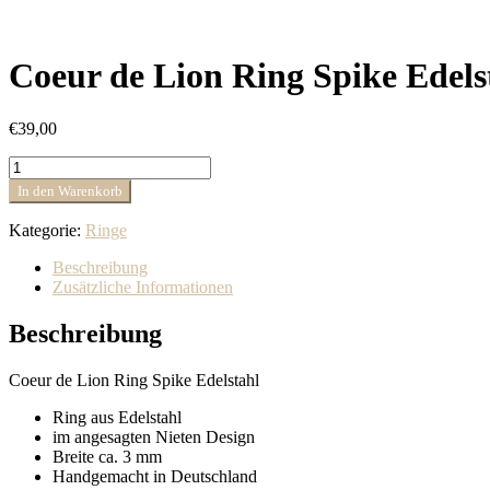
Coeur de Lion Ring Spike Edels
€
39,00
Coeur
de
In den Warenkorb
Lion
Ring
Kategorie:
Ringe
Spike
Edelstahl
Beschreibung
0135/40-
Zusätzliche Informationen
1700
Menge
Beschreibung
Coeur de Lion Ring Spike Edelstahl
Ring aus Edelstahl
im angesagten Nieten Design
Breite ca. 3 mm
Handgemacht in Deutschland