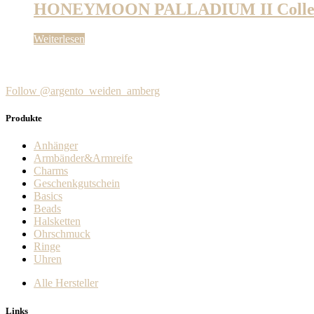
HONEYMOON PALLADIUM II Collect
auf
der
Produktseite
Weiterlesen
gewählt
werden
Follow @argento_weiden_amberg
Produkte
Anhänger
Armbänder&Armreife
Charms
Geschenkgutschein
Basics
Beads
Halsketten
Ohrschmuck
Ringe
Uhren
Alle Hersteller
Links