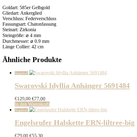
Goldart: 585er Gelbgold
Gliedart: Ankerglied
Verschluss: Federverschluss
Fassungsart: Chatonfassung
Steinart: Zirkonia
Steingröße: ⌀ 4 mm
Durchmesser: ⌀ 0.9 mm
Länge Collier: 42 cm
Ähnliche Produkte
Angebot!
Swarovski Idyllia Anhänger 5691484
Ursprünglicher
Aktueller
€
129,00
€
77,00
Preis
Preis
In den Warenkorb
war:
ist:
Angebot!
€129,00
€77,00.
Engelsrufer Halskette ERN-liltree-big
Ursprünglicher
Aktueller
€
79,00
€
55,30