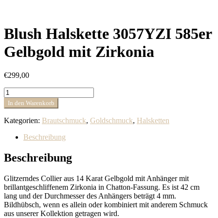
Blush Halskette 3057YZI 585er
Gelbgold mit Zirkonia
€
299,00
Blush
Halskette
In den Warenkorb
3057YZI
585er
Kategorien:
Brautschmuck
,
Goldschmuck
,
Halsketten
Gelbgold
mit
Beschreibung
Zirkonia
Menge
Beschreibung
Glitzerndes Collier aus 14 Karat Gelbgold mit Anhänger mit
brillantgeschliffenem Zirkonia in Chatton-Fassung. Es ist 42 cm
lang und der Durchmesser des Anhängers beträgt 4 mm.
Bildhübsch, wenn es allein oder kombiniert mit anderem Schmuck
aus unserer Kollektion getragen wird.