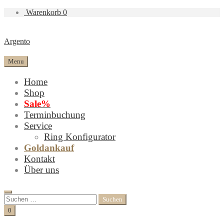
Warenkorb
0
Argento
Menu
Home
Shop
Sale%
Terminbuchung
Service
Ring Konfigurator
Goldankauf
Kontakt
Über uns
Search
Suchen
nach:
Cart
0