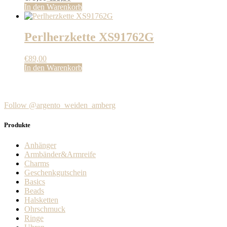
Preis
Preis
In den Warenkorb
war:
ist:
€79,00
€55,30.
Perlherzkette XS91762G
€
89,00
In den Warenkorb
Follow @argento_weiden_amberg
Produkte
Anhänger
Armbänder&Armreife
Charms
Geschenkgutschein
Basics
Beads
Halsketten
Ohrschmuck
Ringe