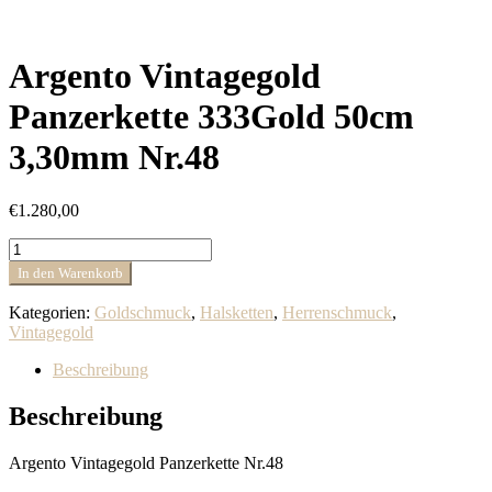
Argento Vintagegold
Panzerkette 333Gold 50cm
3,30mm Nr.48
€
1.280,00
Argento
Vintagegold
In den Warenkorb
Panzerkette
333Gold
Kategorien:
Goldschmuck
,
Halsketten
,
Herrenschmuck
,
50cm
Vintagegold
3,30mm
Nr.48
Beschreibung
Menge
Beschreibung
Argento Vintagegold Panzerkette Nr.48