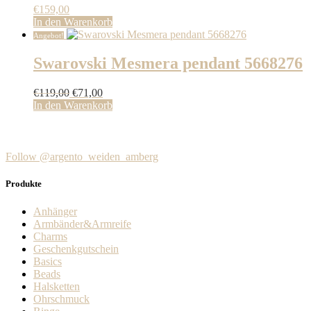
€
159,00
In den Warenkorb
Angebot!
Swarovski Mesmera pendant 5668276
Ursprünglicher
Aktueller
€
119,00
€
71,00
Preis
Preis
In den Warenkorb
war:
ist:
€119,00
€71,00.
Follow @argento_weiden_amberg
Produkte
Anhänger
Armbänder&Armreife
Charms
Geschenkgutschein
Basics
Beads
Halsketten
Ohrschmuck