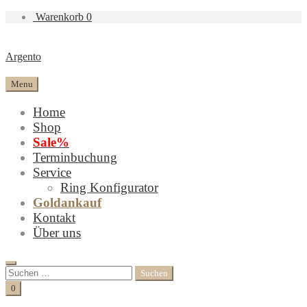
Warenkorb
0
Argento
Menu
Home
Shop
Sale%
Terminbuchung
Service
Ring Konfigurator
Goldankauf
Kontakt
Über uns
Search
Suchen
nach:
Cart
0