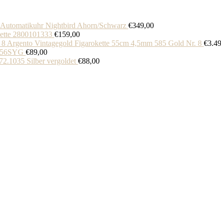
 Automatikuhr Nightbird Ahorn/Schwarz
€
349,00
ette 2800101333
€
159,00
Argento Vintagegold Figarokette 55cm 4,5mm 585 Gold Nr. 8
€
3.4
0056SYG
€
89,00
2.1035 Silber vergoldet
€
88,00