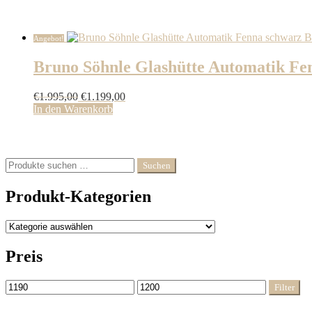
Angebot!
Bruno Söhnle Glashütte Automatik Fen
Ursprünglicher
Aktueller
€
1.995,00
€
1.199,00
Preis
Preis
In den Warenkorb
war:
ist:
€1.995,00
€1.199,00.
Suchen
Suchen
nach:
Produkt-Kategorien
Preis
Min.
Max.
Filter
Preis
Preis