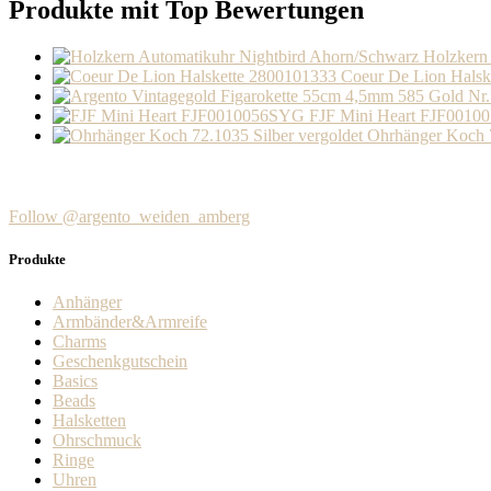
Produkte mit Top Bewertungen
Holzkern
Coeur De Lion Halsk
FJF Mini Heart FJF001
Ohrhänger Koch 7
Follow @argento_weiden_amberg
Produkte
Anhänger
Armbänder&Armreife
Charms
Geschenkgutschein
Basics
Beads
Halsketten
Ohrschmuck
Ringe
Uhren