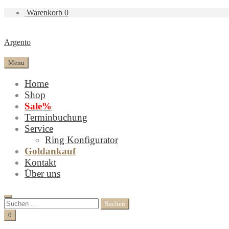
Warenkorb
0
Argento
Menu
Home
Shop
Sale%
Terminbuchung
Service
Ring Konfigurator
Goldankauf
Kontakt
Über uns
Search
Suchen
nach:
Cart
0